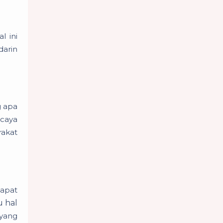
l ini
darin
g apa
rcaya
akat
dapat
 hal
 yang