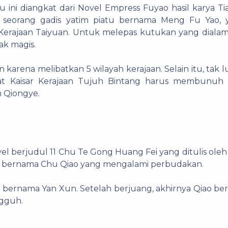
lu ini diangkat dari Novel Empress Fuyao hasil karya Ti
 seorang gadis yatim piatu bernama Meng Fu Yao, 
Kerajaan Taiyuan.
Untuk melepas kutukan yang dialami
k magis.
karena melibatkan 5 wilayah kerajaan. Selain itu, tak 
aat Kaisar Kerajaan Tujuh Bintang harus membunuh 
n Qiongye.
vel berjudul 11 Chu Te Gong Huang Fei yang ditulis oleh
is bernama Chu Qiao yang mengalami perbudakan.
 bernama Yan Xun. Setelah berjuang, akhirnya Qiao ber
ngguh.