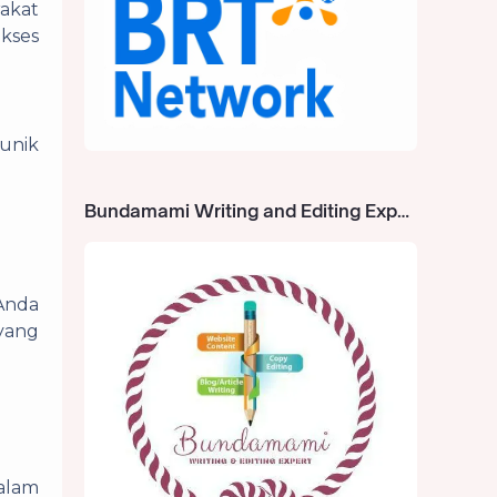
rakat
kses
 unik
Bundamami Writing and Editing Expert
 Anda
 yang
alam