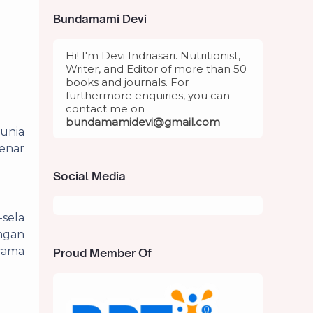
Bundamami Devi
Hi! I'm Devi Indriasari. Nutritionist,
Writer, and Editor of more than 50
books and journals. For
furthermore enquiries, you can
contact me on
bundamami
devi@gmail.com
dunia
enar
Social Media
-sela
engan
drama
Proud Member Of