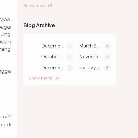
Show more +6
Literacy
Parenting
 Mao.
Review
Self Development
Blog Archive
bagai
Technology
Travelling
Agung
puan
December 2011
March 2018
1
1
rang
October 2018
November 2018
2
3
December 2018
January 2019
1
3
ingga
Show more +34
gapa?
uk di