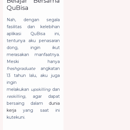
Belajar Bersama
QuBisa
Nah, dengan segala
fasilitas dan kelebihan
aplikasi QuBisa ini,
tentunya aku penasaran
dong, ingin ikut
merasakan manfaatnya.
Meski hanya
freshgraduate
angkatan
13 tahun lalu, aku juga
ingin
melakukan
upskilling
dan
reskilling
, agar dapat
bersaing dalam
dunia
kerja
yang saat ini
kutekuni.