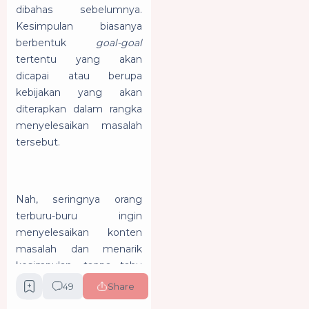
dibahas sebelumnya.
Kesimpulan biasanya
berbentuk
goal-goal
tertentu yang akan
dicapai atau berupa
kebijakan yang akan
diterapkan dalam rangka
menyelesaikan masalah
tersebut.
Nah, seringnya orang
terburu-buru ingin
menyelesaikan konten
masalah dan menarik
kesimpulan, tanpa tahu
lebih dalam mengenai
49
Share
konteks yang