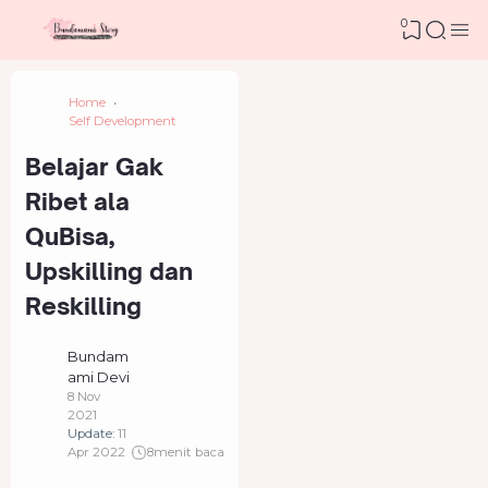
0
Home
Self Development
Belajar Gak
Ribet ala
QuBisa,
Upskilling dan
Reskilling
Bundam
ami Devi
8 Nov
2021
Update:
11
Apr 2022
8
menit baca