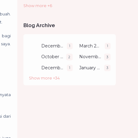
Show more +6
Literacy
Parenting
 buah.
Review
Self Development
t.
Blog Archive
Technology
Travelling
a bagi
saya.
December 2011
March 2018
1
1
October 2018
November 2018
2
3
December 2018
January 2019
1
3
Show more +34
 nyata
i dari