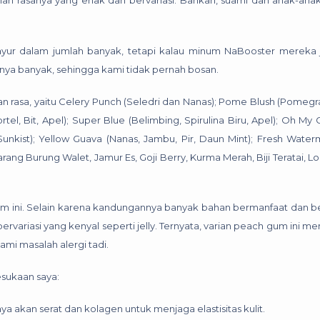
lah rasanya yang enak dan bervariasi. Bahkan, suami dan anak-ana
sayur dalam jumlah banyak, tetapi kalau minum NaBooster mereka j
sanya banyak, sehingga kami tidak pernah bosan.
ian rasa, yaitu Celery Punch (Seledri dan Nanas); Pome Blush (Pomeg
tel, Bit, Apel); Super Blue (Belimbing, Spirulina Biru, Apel); Oh My
Sunkist); Yellow Guava (Nanas, Jambu, Pir, Daun Mint); Fresh Wate
ng Burung Walet, Jamur Es, Goji Berry, Kurma Merah, Biji Teratai, L
gum ini. Selain karena kandungannya banyak bahan bermanfaat dan be
bervariasi yang kenyal seperti jelly. Ternyata, varian peach gum ini 
mi masalah alergi tadi.
sukaan saya:
a akan serat dan kolagen untuk menjaga elastisitas kulit.