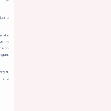
k juga
ustru
ranate
 Green
rmelon
ongan,
rgizi,
memang