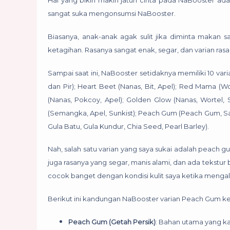
Hal yang bikin makin jatuh cinta pada NaBooster ada
sangat suka mengonsumsi NaBooster.
Biasanya, anak-anak agak sulit jika diminta makan 
ketagihan. Rasanya sangat enak, segar, dan varian ra
Sampai saat ini, NaBooster setidaknya memiliki 10 var
dan Pir); Heart Beet (Nanas, Bit, Apel); Red Mama (Wor
(Nanas, Pokcoy, Apel); Golden Glow (Nanas, Wortel, 
(Semangka, Apel, Sunkist); Peach Gum (Peach Gum, Sara
Gula Batu, Gula Kundur, Chia Seed, Pearl Barley).
Nah, salah satu varian yang saya sukai adalah peach 
juga rasanya yang segar, manis alami, dan ada tekstur 
cocok banget dengan kondisi kulit saya ketika mengala
Berikut ini kandungan NaBooster varian Peach Gum ke
Peach Gum (Getah Persik)
: Bahan utama yang kay