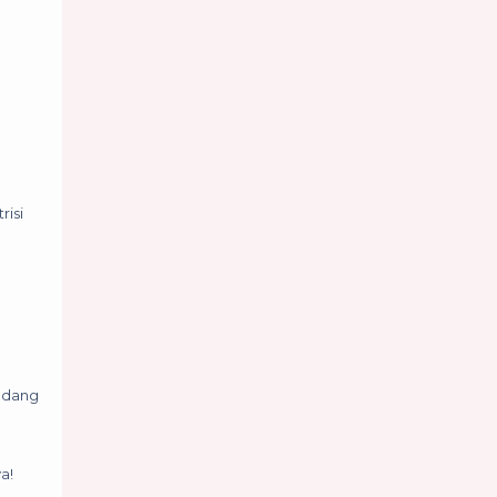
risi
sedang
ya!