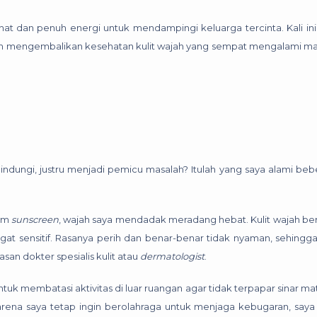
at dan penuh energi untuk mendampingi keluarga tercinta. Kali ini
am mengembalikan kesehatan kulit wajah yang sempat mengalami ma
dungi, justru menjadi pemicu masalah? Itulah yang saya alami beb
lam
sunscreen
, wajah saya mendadak meradang hebat. Kulit wajah be
at sensitif. Rasanya perih dan benar-benar tidak nyaman, sehingg
an dokter spesialis kulit atau
dermatologist
.
uk membatasi aktivitas di luar ruangan agar tidak terpapar sinar ma
rena saya tetap ingin berolahraga untuk menjaga kebugaran, saya 