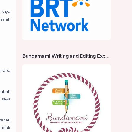
, saya
salah
Bundamami Writing and Editing Expert
erapa
rubah
a saya
tahari
tidak