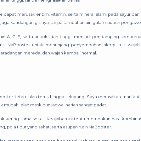
anan tinggi, tanpa menghasilkan panas.
 dapat merusak enzim, vitamin, serta mineral alami pada sayur dan
rjaga kandungan gizinya, tanpa tambahan air, gula, maupun pengawe
in A, C, E, serta antioksidan tinggi, menjadi pendamping sempurn
msi NaBooster untuk menunjang penyembuhan alergi kulit wajah 
h, peradangan mereda, dan wajah kembali normal.
ooster tetap jalan terus hingga sekarang. Saya merasakan manfaat
idak mudah lelah meskipun jadwal harian sangat padat.
dak kering sama sekali. Keajaiban ini tentu merupakan hasil kombinas
g, pola tidur yang sehat, serta asupan rutin NaBooster.