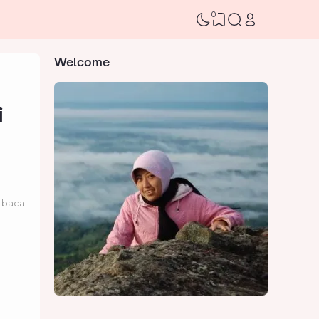
0
Welcome
i
 baca