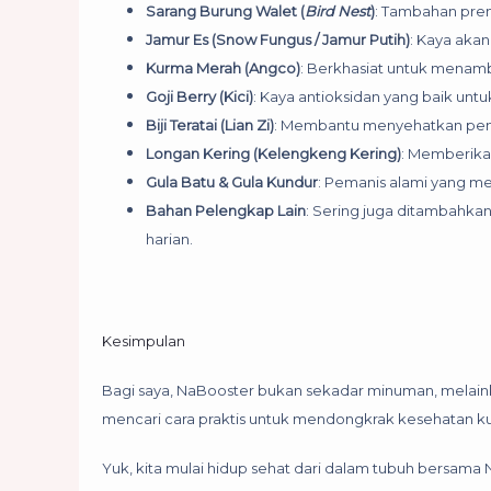
Sarang Burung Walet (
Bird Nest
)
: Tambahan prem
Jamur Es (Snow Fungus / Jamur Putih)
: Kaya aka
Kurma Merah (Angco)
: Berkhasiat untuk menam
Goji Berry (Kici)
: Kaya antioksidan yang baik unt
Biji Teratai (Lian Zi)
: Membantu menyehatkan pe
Longan Kering (Kelengkeng Kering)
: Memberika
Gula Batu & Gula Kundur
: Pemanis alami yang me
Bahan Pelengkap Lain
: Sering juga ditambahka
harian.
Kesimpulan
Bagi saya, NaBooster bukan sekadar minuman, melaink
mencari cara praktis untuk mendongkrak kesehatan ku
Yuk, kita mulai hidup sehat dari dalam tubuh bersama