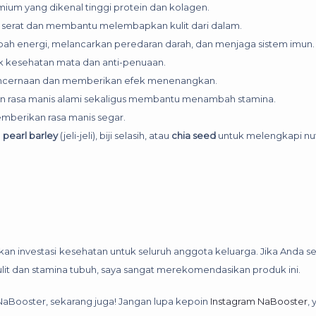
ium yang dikenal tinggi protein dan kolagen.
n serat dan membantu melembapkan kulit dari dalam.
bah energi, melancarkan peredaran darah, dan menjaga sistem imun.
uk kesehatan mata dan anti-penuaan.
ncernaan dan memberikan efek menenangkan.
n rasa manis alami sekaligus membantu menambah stamina.
mberikan rasa manis segar.
n
pearl barley
(jeli-jeli), biji selasih, atau
chia seed
untuk melengkapi nut
an investasi kesehatan untuk seluruh anggota keluarga. Jika Anda 
lit dan stamina tubuh, saya sangat merekomendasikan produk ini.
 NaBooster, sekarang juga! Jangan lupa kepoin
Instagram NaBooster
, 