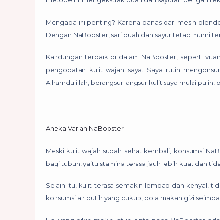
metode ini mengekstrak buah dan sayuran dengan tek
Mengapa ini penting? Karena panas dari mesin blender
Dengan NaBooster, sari buah dan sayur tetap murni te
Kandungan terbaik di dalam NaBooster, seperti vitam
pengobatan kulit wajah saya. Saya rutin mengonsu
Alhamdulillah, berangsur-angsur kulit saya mulai puli
Aneka Varian NaBooster
Meski kulit wajah sudah sehat kembali, konsumsi NaB
bagi tubuh, yaitu stamina terasa jauh lebih kuat dan t
Selain itu, kulit terasa semakin lembap dan kenyal, ti
konsumsi air putih yang cukup, pola makan gizi seimban