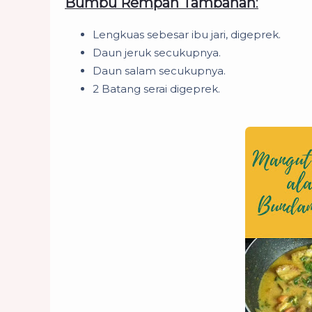
Bumbu Rempah Tambahan
:
Lengkuas sebesar ibu jari, digeprek.
Daun jeruk secukupnya.
Daun salam secukupnya.
2 Batang serai digeprek.