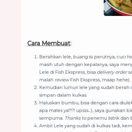
Cara Membuat
:
Bersihkan lele, buang isi perutnya, cuci 
masih utuh dengan kepalanya, saya me
Lele di Fish Ekspress, bisa
delivery order
sa
malah
review
Fish Ekspress, maap hehe).
Kemudian lumuri lele yang sudah bersih d
simpan dalam kulkas.
Haluskan bumbu, bisa dengan cara diulek, b
apa males ya?!?! upsss...), saya gunaka
sempurna.
Thanks to
penemu listrik dan 
Ambil Lele yang sudah di kulkas tadi, ke