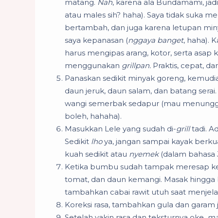
matang.
Nah
, karena ala Bundamami, jadi 
atau males sih? haha). Saya tidak suka m
bertambah, dan juga karena letupan mi
saya kepanasan (
nggaya
banget
, haha).
harus mengipas arang, kotor, serta asap
menggunakan
grillpan.
Praktis, cepat, da
Panaskan sedikit minyak goreng, kemud
daun jeruk, daun salam, dan batang ser
wangi semerbak sedapur (mau menunggu 
boleh, hahaha).
Masukkan Lele yang sudah di-
grill
tadi. A
Sedikit
lho
ya, jangan sampai kayak berk
kuah sedikit atau
nyemek
(dalam bahasa 
Ketika bumbu sudah tampak meresap ke 
tomat, dan daun kemangi. Masak hingga b
tambahkan cabai rawit utuh saat menjelan
Koreksi rasa, tambahkan gula dan garam j
Setelah yakin rasa dan teksturnya oke,
ma