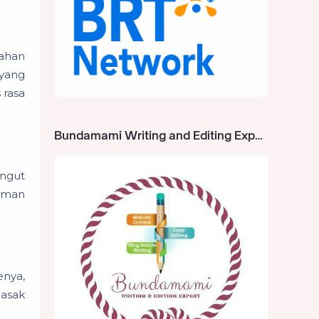
bahan
 yang
 rasa
Bundamami Writing and Editing Expert
angut
zaman
enya,
masak