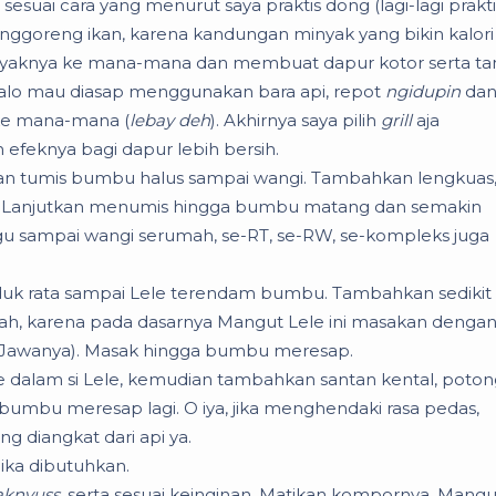
sesuai cara yang menurut saya praktis dong (lagi-lagi prakti
enggoreng ikan, karena kandungan minyak yang bikin kalori
nyaknya ke mana-mana dan membuat dapur kotor serta t
 Kalo mau diasap menggunakan bara api, repot
ngidupin
da
 ke mana-mana (
lebay deh
). Akhirnya saya pilih
grill
aja
n efeknya bagi dapur lebih bersih.
ian tumis bumbu halus sampai wangi. Tambahkan lengkuas
ai. Lanjutkan menumis hingga bumbu matang dan semakin
sampai wangi serumah, se-RT, se-RW, se-kompleks juga
duk rata sampai Lele terendam bumbu. Tambahkan sedikit a
uah, karena pada dasarnya Mangut Lele ini masakan denga
Jawanya). Masak hingga bumbu meresap.
dalam si Lele, kemudian tambahkan santan kental, poto
umbu meresap lagi. O iya, jika menghendaki rasa pedas,
g diangkat dari api ya.
ika dibutuhkan.
knyuss
, serta sesuai keinginan. Matikan kompornya. Mangu