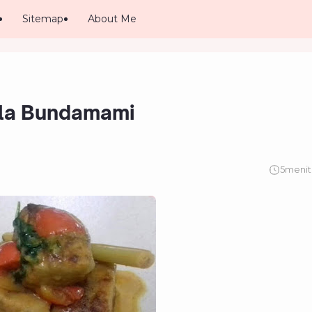
Sitemap
About Me
ala Bundamami
5
menit