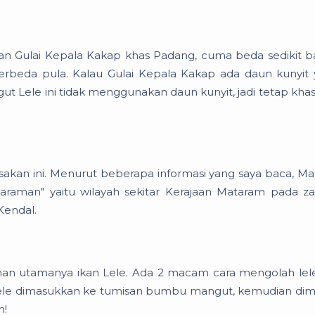
n Gulai Kepala Kakap khas Padang, cuma beda sedikit 
erbeda pula. Kalau Gulai Kepala Kakap ada daun kunyit
t Lele ini tidak menggunakan daun kunyit, jadi tetap khas
sakan ini. Menurut beberapa informasi yang saya baca, M
raman" yaitu wilayah sekitar Kerajaan Mataram pada 
 Kendal.
han utamanya ikan Lele. Ada 2 macam cara mengolah lel
u Lele dimasukkan ke tumisan bumbu mangut, kemudian di
n!