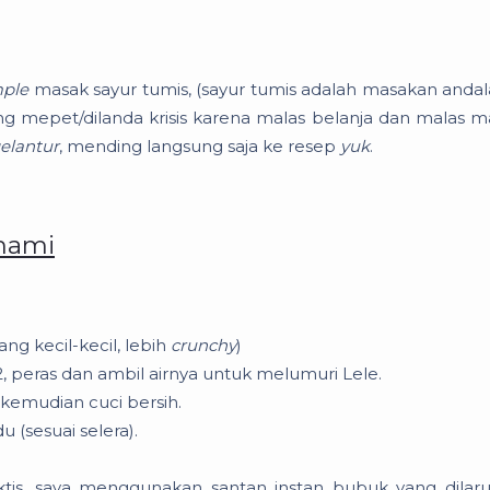
mple
masak sayur tumis, (sayur tumis adalah masakan andal
g mepet/dilanda krisis karena malas belanja dan malas m
elantur
, mending langsung saja ke resep
yuk
.
mami
ng kecil-kecil, lebih
crunchy
)
 2, peras dan ambil airnya untuk melumuri Lele.
 kemudian cuci bersih.
 (sesuai selera).
aktis, saya menggunakan santan instan bubuk yang dilar