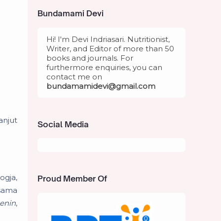
Bundamami Devi
Hi! I'm Devi Indriasari. Nutritionist,
Writer, and Editor of more than 50
books and journals. For
furthermore enquiries, you can
contact me on
bundamami
devi@gmail.com
anjut
Social Media
ogja,
Proud Member Of
-sama
enin
,