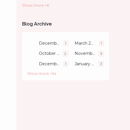
Show more +6
Literacy
Parenting
Review
Self Development
Blog Archive
Technology
Travelling
December 2011
March 2018
1
1
October 2018
November 2018
2
3
December 2018
January 2019
1
3
Show more +34