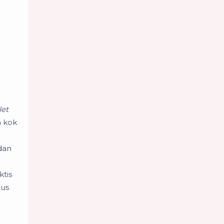
llet
a kok
dan
ktis
lus