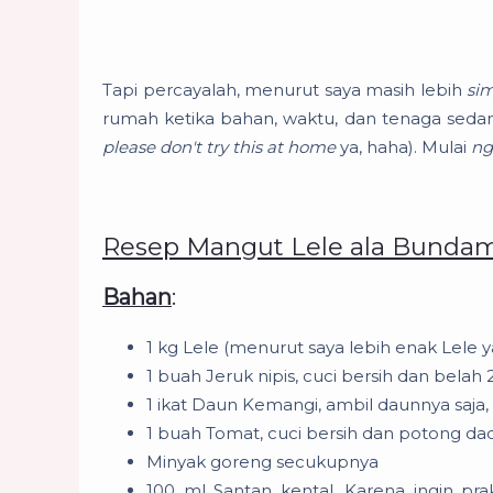
Tapi percayalah, menurut saya masih lebih
si
rumah ketika bahan, waktu, dan tenaga sedan
please don't try this at home
ya, haha).
Mulai
ng
Resep Mangut Lele ala Bunda
Bahan
:
1 kg Lele (menurut saya lebih enak Lele ya
1 buah Jeruk nipis, cuci bersih dan belah
1 ikat Daun Kemangi, ambil daunnya saja,
1 buah Tomat, cuci bersih dan potong dadu
Minyak goreng secukupnya
100 ml Santan kental. Karena ingin pr